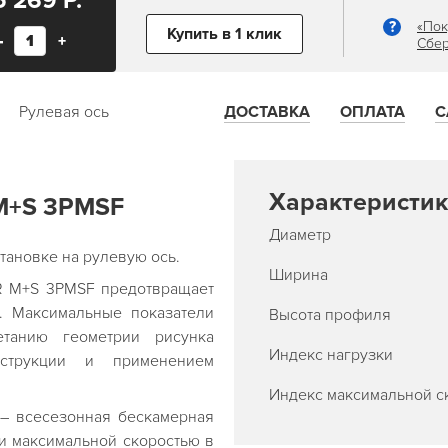
5 269 Р.
«Пок
Купить в 1 клик
–
+
Сбер
Рулевая ось
ДОСТАВКА
ОПЛАТА
С
Характеристик
M+S 3PMSF
Диаметр
тановке на
рулевую ось
.
Ширина
R M+S 3PMSF предотвращает
. Максимальные показатели
Высота профиля
етанию геометрии рисунка
Индекс нагрузки
нструкции и применением
Индекс максимальной с
– всесезонная бескамерная
 и максимальной скоростью в