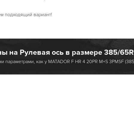
ем подходящий вариант!
ы на Рулевая ось в размере 385/65R
ми параметрами, как у MATADOR F HR 4 20PR M+S 3PMSF (385
R 20PR M+S
F