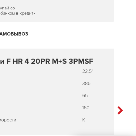
упай со
банком в кредит»
АМОВЫВОЗ
и F HR 4 20PR M+S 3PMSF
22.5"
385
65
160
корости
K