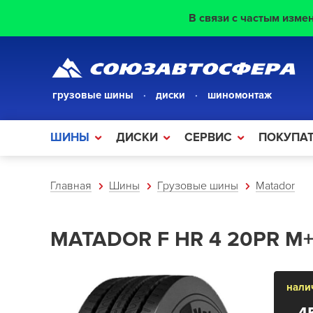
В связи с частым изме
грузовые шины
·
диски
·
шиномонтаж
ШИНЫ
ДИСКИ
CЕРВИС
ПОКУПА
Главная
Шины
Грузовые шины
Matador
MATADOR F HR 4 20PR M+
нали