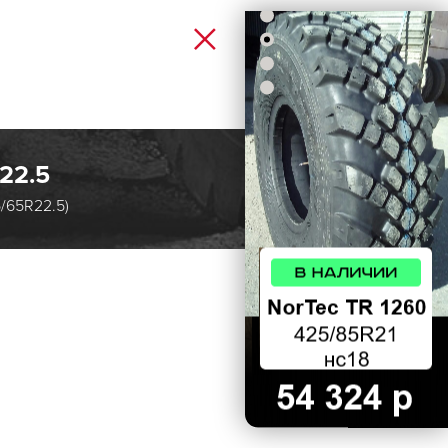
×
22.5
/65R22.5)