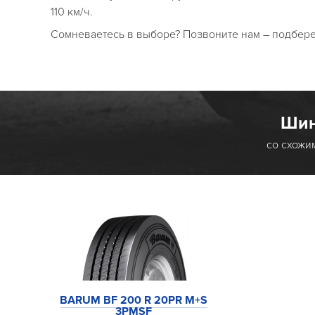
110 км/ч.
Сомневаетесь в выборе? Позвоните нам – подбер
Шин
со схожи
0PR M+S
BARUM BF 200 R 20PR M+S
BARUM BF 200 
3PMSF
3PMS