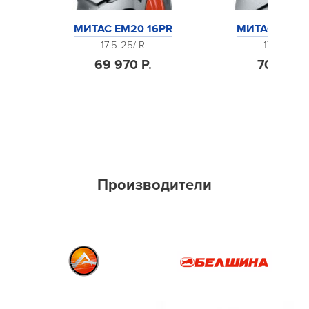
HN
МИТАС EM20 16PR
МИТАС EM30 
17.5-25/ R
17.5-25/ R
69 970 Р.
70 520 Р
Производители